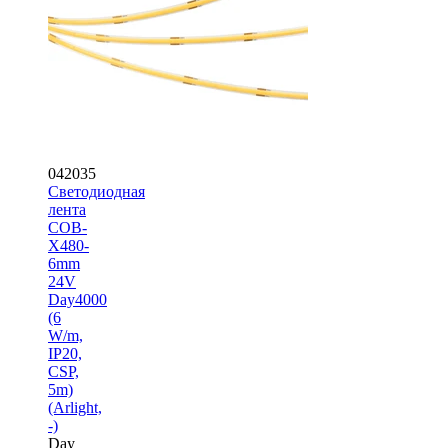
042035
Светодиодная
лента
COB-
X480-
6mm
24V
Day4000
(6
W/m,
IP20,
CSP,
5m)
(Arlight,
-)
Day