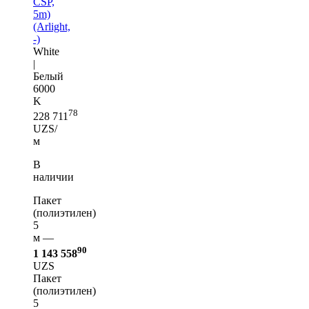
CSP,
5m)
(Arlight,
-)
White
|
Белый
6000
K
78
228 711
UZS/
м
В
наличии
Пакет
(полиэтилен)
5
м —
90
1 143 558
UZS
Пакет
(полиэтилен)
5