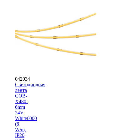
042034
Светодиодная
лента
COB-
X480-
6mm
24V
White6000
(6
W/m,
IP20,