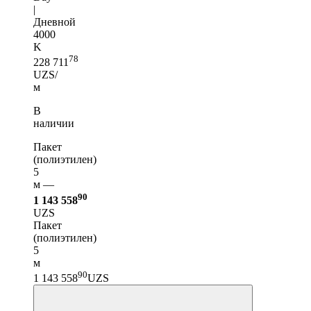
|
Дневной
4000
K
78
228 711
UZS/
м
В
наличии
Пакет
(полиэтилен)
5
м —
90
1 143 558
UZS
Пакет
(полиэтилен)
5
м
90
1 143 558
UZS