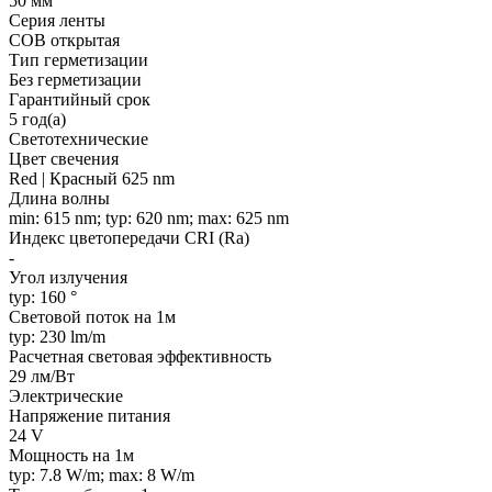
50 мм
Серия ленты
COB открытая
Тип герметизации
Без герметизации
Гарантийный срок
5 год(а)
Светотехнические
Цвет свечения
Red | Красный 625 nm
Длина волны
min: 615 nm; typ: 620 nm; max: 625 nm
Индекс цветопередачи CRI (Ra)
-
Угол излучения
typ: 160 °
Световой поток на 1м
typ: 230 lm/m
Расчетная световая эффективность
29 лм/Вт
Электрические
Напряжение питания
24 V
Мощность на 1м
typ: 7.8 W/m; max: 8 W/m