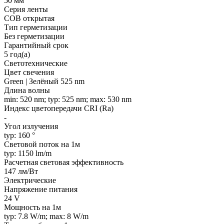
50 мм
Серия ленты
COB открытая
Тип герметизации
Без герметизации
Гарантийный срок
5 год(а)
Светотехнические
Цвет свечения
Green | Зелёный 525 nm
Длина волны
min: 520 nm; typ: 525 nm; max: 530 nm
Индекс цветопередачи CRI (Ra)
-
Угол излучения
typ: 160 °
Световой поток на 1м
typ: 1150 lm/m
Расчетная световая эффективность
147 лм/Вт
Электрические
Напряжение питания
24 V
Мощность на 1м
typ: 7.8 W/m; max: 8 W/m