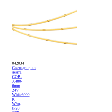
042034
Светодиодная
лента
COB-
X480-
6mm
24V
White6000
(6
W/m,
IP20,