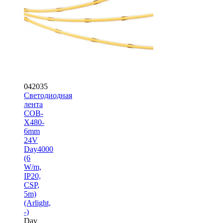
042035
Светодиодная
лента
COB-
X480-
6mm
24V
Day4000
(6
W/m,
IP20,
CSP,
5m)
(Arlight,
-)
Day