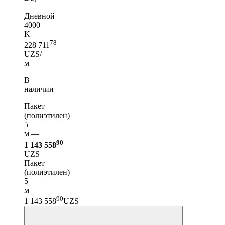
|
Дневной
4000
K
78
228 711
UZS/
м
В
наличии
Пакет
(полиэтилен)
5
м —
90
1 143 558
UZS
Пакет
(полиэтилен)
5
м
90
1 143 558
UZS