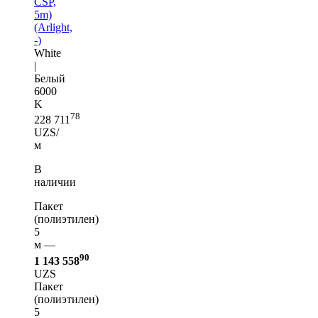
CSP,
5m)
(Arlight,
-)
White
|
Белый
6000
K
78
228 711
UZS/
м
В
наличии
Пакет
(полиэтилен)
5
м —
90
1 143 558
UZS
Пакет
(полиэтилен)
5