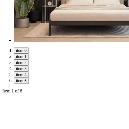
item 0
item 1
item 2
item 3
item 4
item 5
Item 1 of 6