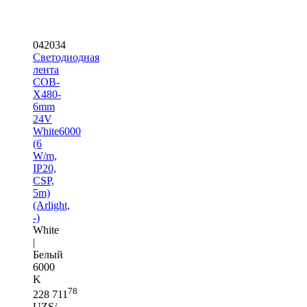
042034
Светодиодная
лента
COB-
X480-
6mm
24V
White6000
(6
W/m,
IP20,
CSP,
5m)
(Arlight,
-)
White
|
Белый
6000
K
78
228 711
UZS/