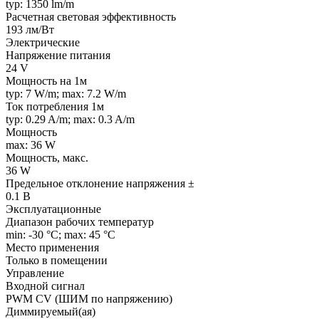
typ: 1350 lm/m
Расчетная световая эффективность
193 лм/Вт
Электрические
Напряжение питания
24 V
Мощность на 1м
typ: 7 W/m; max: 7.2 W/m
Ток потребления 1м
typ: 0.29 A/m; max: 0.3 A/m
Мощность
max: 36 W
Мощность, макс.
36 W
Предельное отклонение напряжения ±
0.1 В
Эксплуатационные
Диапазон рабочих температур
min: -30 °C; max: 45 °C
Место применения
Только в помещении
Управление
Входной сигнал
PWM СV (ШИМ по напряжению)
Диммируемый(ая)