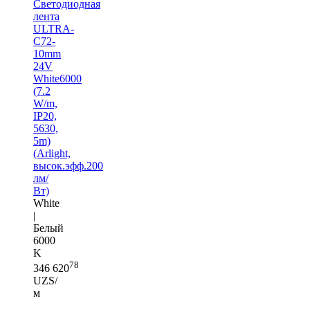
Светодиодная
лента
ULTRA-
C72-
10mm
24V
White6000
(7.2
W/m,
IP20,
5630,
5m)
(Arlight,
высок.эфф.200
лм/
Вт)
White
|
Белый
6000
K
78
346 620
UZS/
м