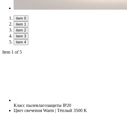
item 0
item 1
item 2
item 3
item 4
Item 1 of 5
Класс пылевлагозащиты
IP20
Цвет свечения
Warm | Тёплый 3500 K