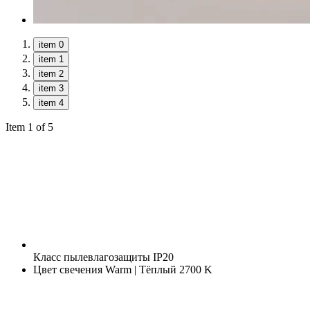
item 0
item 1
item 2
item 3
item 4
Item 1 of 5
Класс пылевлагозащиты
IP20
Цвет свечения
Warm | Тёплый 2700 K