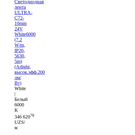
Светодиодная
лента
ULTRA-
C72-
10mm
24V
White6000
(7.2
W/m,
IP20,
5630,
5m)
(Arlight,
высок.эфф.200
лм/
Вт)
White
|
Белый
6000
K
78
346 620
UZS/
м