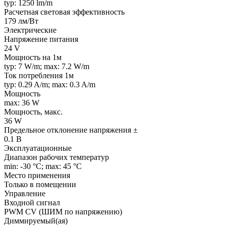
typ: 1250 lm/m
Расчетная световая эффективность
179 лм/Вт
Электрические
Напряжение питания
24 V
Мощность на 1м
typ: 7 W/m; max: 7.2 W/m
Ток потребления 1м
typ: 0.29 A/m; max: 0.3 A/m
Мощность
max: 36 W
Мощность, макс.
36 W
Предельное отклонение напряжения ±
0.1 В
Эксплуатационные
Диапазон рабочих температур
min: -30 °C; max: 45 °C
Место применения
Только в помещении
Управление
Входной сигнал
PWM СV (ШИМ по напряжению)
Диммируемый(ая)