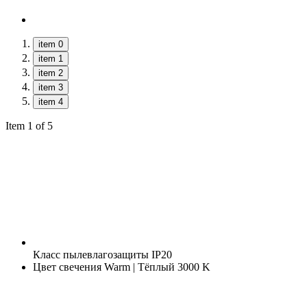
item 0
item 1
item 2
item 3
item 4
Item 1 of 5
Класс пылевлагозащиты
IP20
Цвет свечения
Warm | Тёплый 3000 K