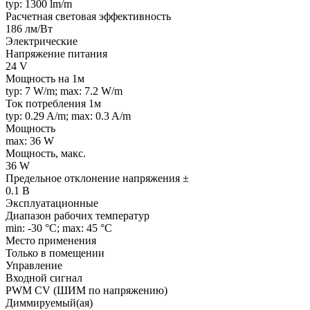
typ: 1300 lm/m
Расчетная световая эффективность
186 лм/Вт
Электрические
Напряжение питания
24 V
Мощность на 1м
typ: 7 W/m; max: 7.2 W/m
Ток потребления 1м
typ: 0.29 A/m; max: 0.3 A/m
Мощность
max: 36 W
Мощность, макс.
36 W
Предельное отклонение напряжения ±
0.1 В
Эксплуатационные
Диапазон рабочих температур
min: -30 °C; max: 45 °C
Место применения
Только в помещении
Управление
Входной сигнал
PWM СV (ШИМ по напряжению)
Диммируемый(ая)