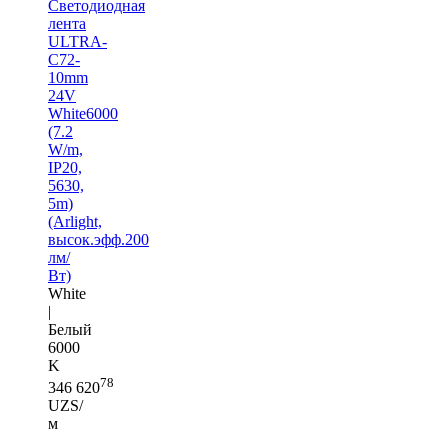
Светодиодная
лента
ULTRA-
C72-
10mm
24V
White6000
(7.2
W/m,
IP20,
5630,
5m)
(Arlight,
высок.эфф.200
лм/
Вт)
White
|
Белый
6000
K
78
346 620
UZS/
м