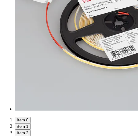
item 0
item 1
item 2