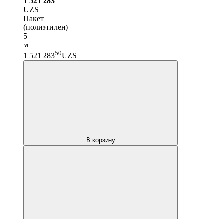
1 521 283
UZS
Пакет
(полиэтилен)
5
м
50
1 521 283
UZS
В корзину