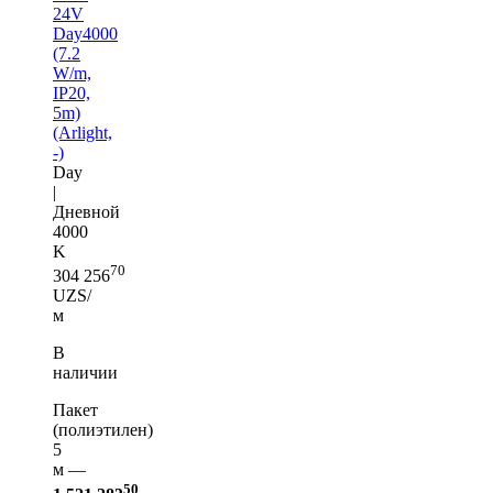
24V
Day4000
(7.2
W/m,
IP20,
5m)
(Arlight,
-)
Day
|
Дневной
4000
K
70
304 256
UZS/
м
В
наличии
Пакет
(полиэтилен)
5
м —
50