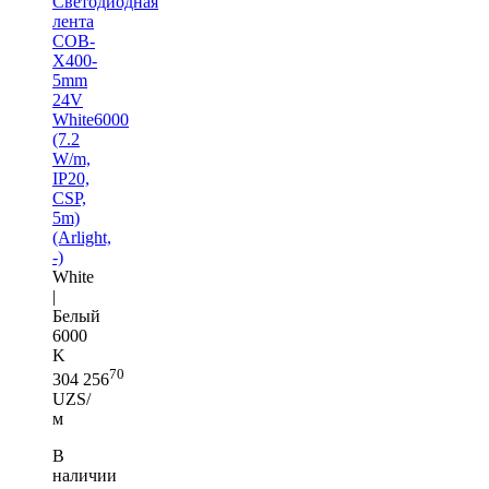
Светодиодная
лента
COB-
X400-
5mm
24V
White6000
(7.2
W/m,
IP20,
CSP,
5m)
(Arlight,
-)
White
|
Белый
6000
K
70
304 256
UZS/
м
В
наличии