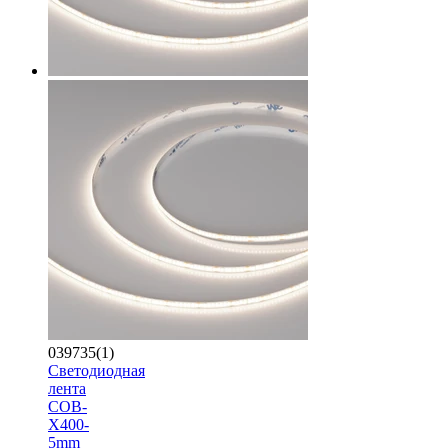
039735(1)
Светодиодная
лента
COB-
X400-
5mm