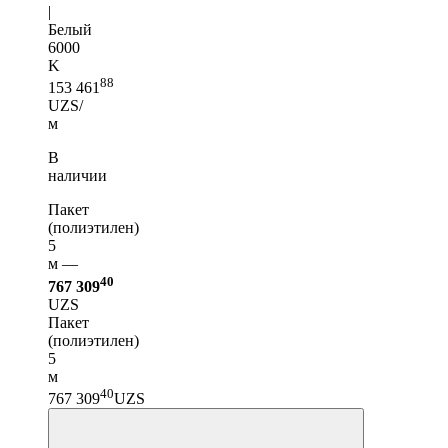
|
Белый
6000
K
88
153 461
UZS/
м
В
наличии
Пакет
(полиэтилен)
5
м —
40
767 309
UZS
Пакет
(полиэтилен)
5
м
40
767 309
UZS