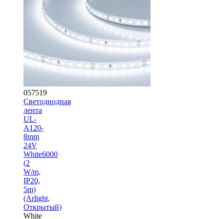
057519
Светодиодная
лента
UL-
A120-
8mm
24V
White6000
(2
W/m,
IP20,
5m)
(Arlight,
Открытый)
White