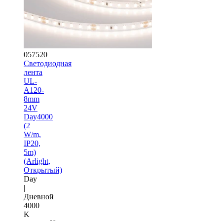
057520
Светодиодная
лента
UL-
A120-
8mm
24V
Day4000
(2
W/m,
IP20,
5m)
(Arlight,
Открытый)
Day
|
Дневной
4000
K