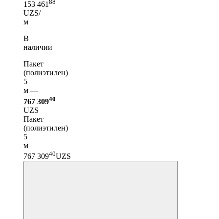
88
153 461
UZS/
м
В
наличии
Пакет
(полиэтилен)
5
м —
40
767 309
UZS
Пакет
(полиэтилен)
5
м
40
767 309
UZS