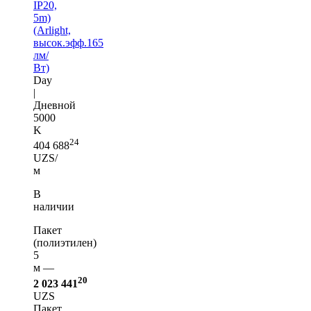
IP20,
5m)
(Arlight,
высок.эфф.165
лм/
Вт)
Day
|
Дневной
5000
K
24
404 688
UZS/
м
В
наличии
Пакет
(полиэтилен)
5
м —
20
2 023 441
UZS
Пакет