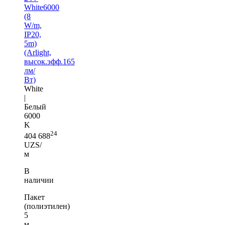
White6000
(8
W/m,
IP20,
5m)
(Arlight,
высок.эфф.165
лм/
Вт)
White
|
Белый
6000
K
24
404 688
UZS/
м
В
наличии
Пакет
(полиэтилен)
5
м —