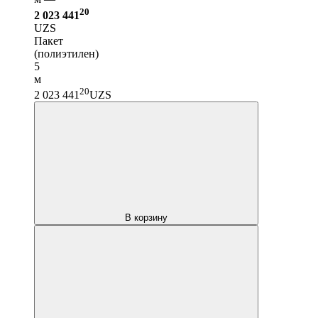
20
2 023 441
UZS
Пакет
(полиэтилен)
5
м
20
2 023 441
UZS
В корзину