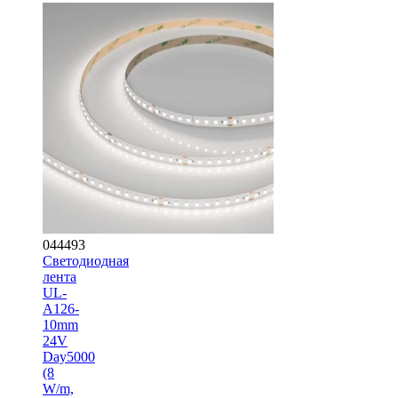
044493
Светодиодная
лента
UL-
A126-
10mm
24V
Day5000
(8
W/m,