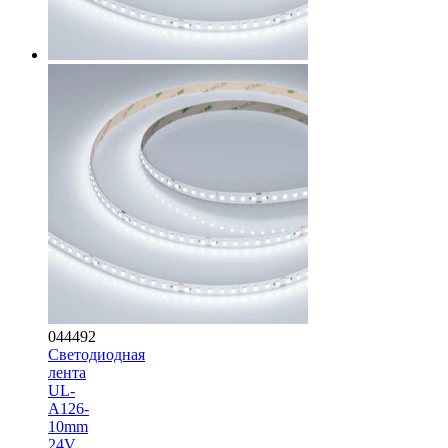
044492
Светодиодная
лента
UL-
A126-
10mm
24V