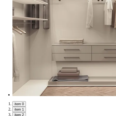
item 0
item 1
item 2