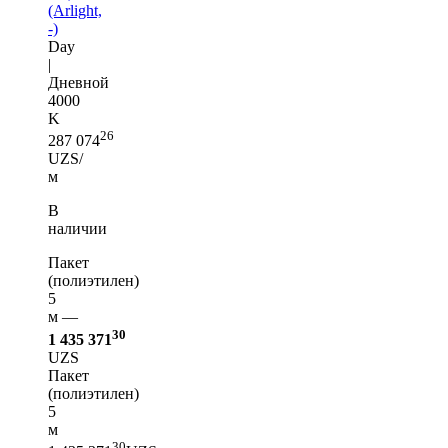
(Arlight,
-)
Day
|
Дневной
4000
K
26
287 074
UZS/
м
В
наличии
Пакет
(полиэтилен)
5
м —
30
1 435 371
UZS
Пакет
(полиэтилен)
5
м
30