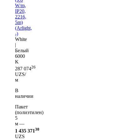
W/m,
IP20,
2216,
5m)
(Arlight,
-)
White
|
Белый
6000
K
26
287 074
UZS/
м
В
наличии
Пакет
(полиэтилен)
5
м —
30
1 435 371
UZS