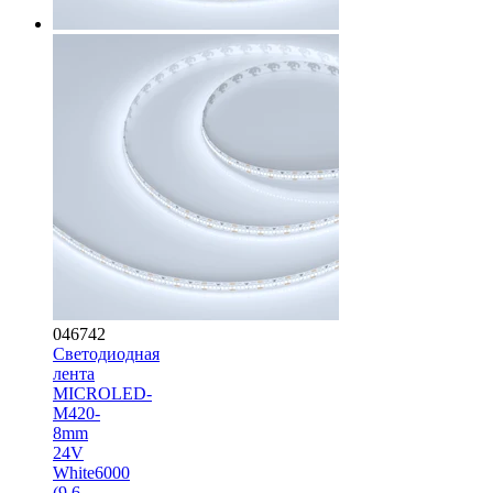
046742
Светодиодная
лента
MICROLED-
M420-
8mm
24V
White6000
(9.6