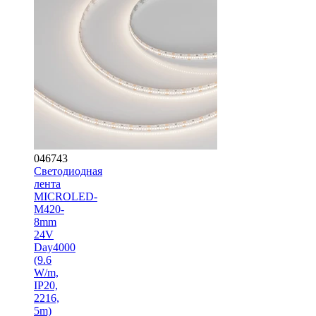
046743
Светодиодная
лента
MICROLED-
M420-
8mm
24V
Day4000
(9.6
W/m,
IP20,
2216,
5m)