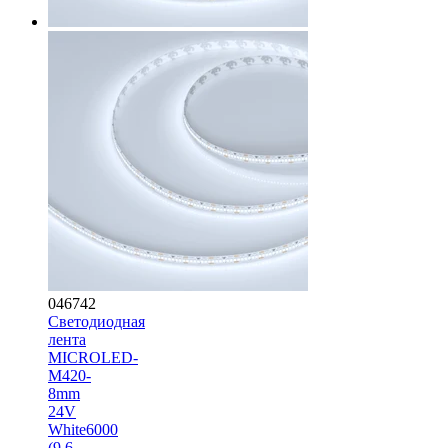
046742
Светодиодная
лента
MICROLED-
M420-
8mm
24V
White6000
(9.6