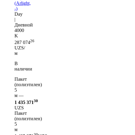
(Arlight,
-)
Day
|
Дневной
4000
K
26
287 074
UZS/
м
В
наличии
Пакет
(полиэтилен)
5
м —
30
1 435 371
UZS
Пакет
(полиэтилен)
5
м
30