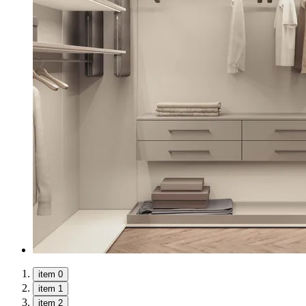
item 0
item 1
item 2