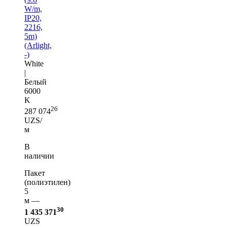
W/m,
IP20,
2216,
5m)
(Arlight,
-)
White
|
Белый
6000
K
26
287 074
UZS/
м
В
наличии
Пакет
(полиэтилен)
5
м —
30
1 435 371
UZS