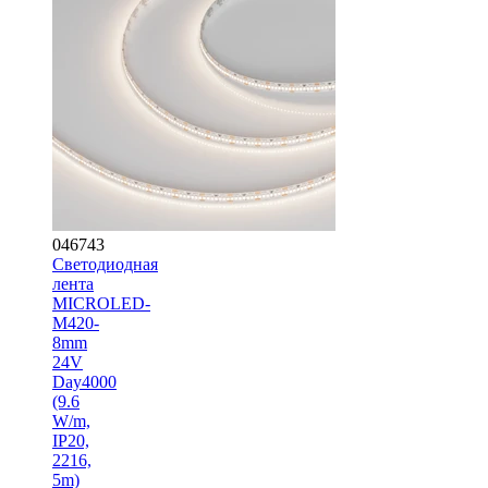
046743
Светодиодная
лента
MICROLED-
M420-
8mm
24V
Day4000
(9.6
W/m,
IP20,
2216,
5m)