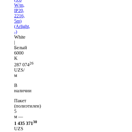
W/m,
IP20,
2216,
5m)
(Arlight,
-)
White
|
Белый
6000
K
26
287 074
UZS/
м
В
наличии
Пакет
(полиэтилен)
5
м —
30
1 435 371
UZS