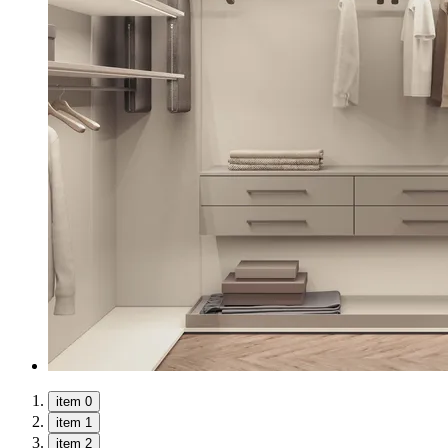
item 0
item 1
item 2