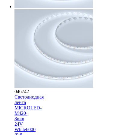
046742
Светодиодная
лента
MICROLED-
M420-
8mm
24V
White6000
(9.6