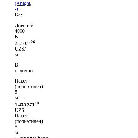
(Arlight,
-)
Day
|
Дневной
4000
K
26
287 074
UZS/
м
В
наличии
Пакет
(полиэтилен)
5
м —
30
1 435 371
UZS
Пакет
(полиэтилен)
5
м
30