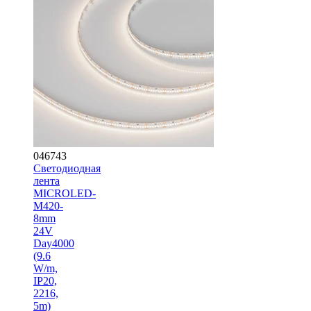
046743
Светодиодная
лента
MICROLED-
M420-
8mm
24V
Day4000
(9.6
W/m,
IP20,
2216,
5m)