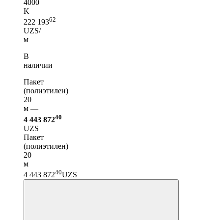
4000
K
62
222 193
UZS/
м
В
наличии
Пакет
(полиэтилен)
20
м —
40
4 443 872
UZS
Пакет
(полиэтилен)
20
м
40
4 443 872
UZS