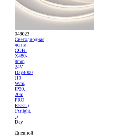
048023
Светодиодная
лента
COB-
X480-
8mm
24V
Day4000
(10
W/m,
IP20,
20m
PRO
REEL)
(Arlight,
-)
Day
|
Дневной