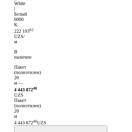
White
|
Белый
6000
K
62
222 193
UZS/
м
В
наличии
Пакет
(полиэтилен)
20
м —
40
4 443 872
UZS
Пакет
(полиэтилен)
20
м
40
4 443 872
UZS