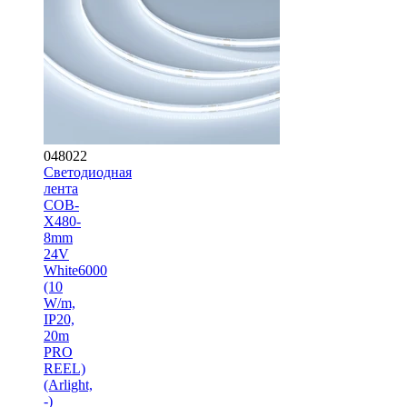
048022
Светодиодная
лента
COB-
X480-
8mm
24V
White6000
(10
W/m,
IP20,
20m
PRO
REEL)
(Arlight,
-)