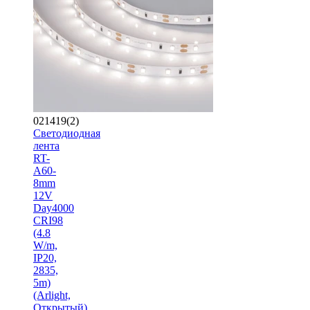
021419(2)
Светодиодная
лента
RT-
A60-
8mm
12V
Day4000
CRI98
(4.8
W/m,
IP20,
2835,
5m)
(Arlight,
Открытый)