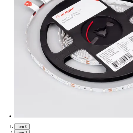
item 0
item 1