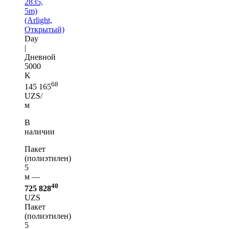
2835,
5m)
(Arlight,
Открытый)
Day
|
Дневной
5000
K
68
145 165
UZS/
м
В
наличии
Пакет
(полиэтилен)
5
м —
40
725 828
UZS
Пакет
(полиэтилен)
5