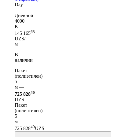
Day
|
Дневной
4000
K
68
145 165
UZS/
м
В
наличии
Пакет
(полиэтилен)
5
м —
40
725 828
UZS
Пакет
(полиэтилен)
5
м
40
725 828
UZS