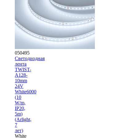
050495
Светодиодная
лента
TWIST-
A128-
10mm
24V
White6000
(10
W/m,
IP20,
5m)
(Arlight,
7
лет)
White