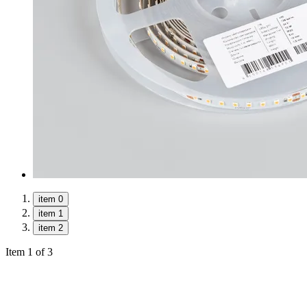
item 0
item 1
item 2
Item 1 of 3