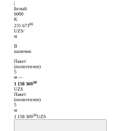
|
Белый
6000
K
86
231 673
UZS/
м
В
наличии
Пакет
(полиэтилен)
5
м —
30
1 158 369
UZS
Пакет
(полиэтилен)
5
м
30
1 158 369
UZS