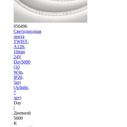
050496
Светодиодная
лента
TWIST-
A128-
10mm
24V
Day5000
(10
W/m,
IP20,
5m)
(Arlight,
7
лет)
Day
|
Дневной
5000
K