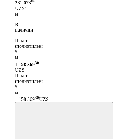
86
231 673
UZS/
м
В
наличии
Пакет
(полиэтилен)
5
м —
30
1 158 369
UZS
Пакет
(полиэтилен)
5
м
30
1 158 369
UZS