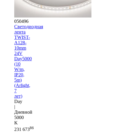
050496
Светодиодная
лента
TWIST-
A128-
10mm
24V
Day5000
(10
W/m,
IP20,
5m)
(Arlight,
7
лет)
Day
|
Дневной
5000
K
86
231 673