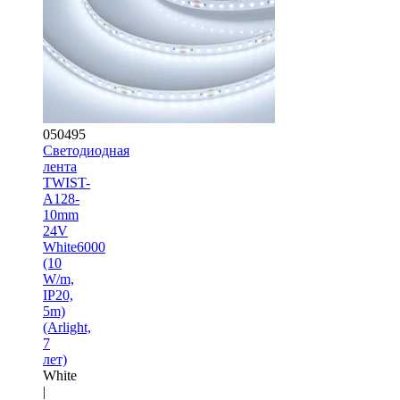
050495
Светодиодная
лента
TWIST-
A128-
10mm
24V
White6000
(10
W/m,
IP20,
5m)
(Arlight,
7
лет)
White
|