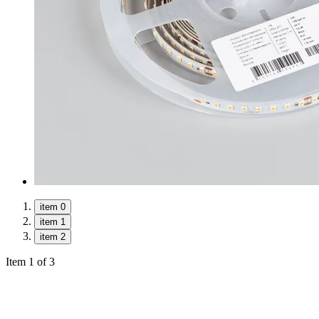
item 0
item 1
item 2
Item 1 of 3