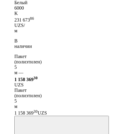
Белый
6000
K
86
231 673
UZS/
м
В
наличии
Пакет
(полиэтилен)
5
м —
30
1 158 369
UZS
Пакет
(полиэтилен)
5
м
30
1 158 369
UZS