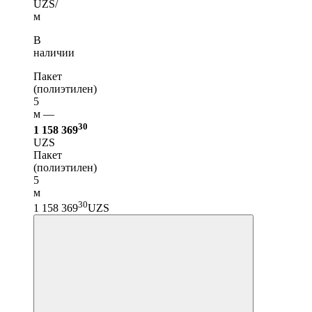
UZS/
м
В
наличии
Пакет
(полиэтилен)
5
м —
30
1 158 369
UZS
Пакет
(полиэтилен)
5
м
30
1 158 369
UZS