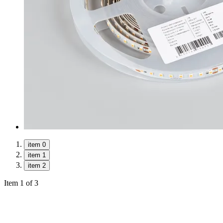
item 0
item 1
item 2
Item 1 of 3