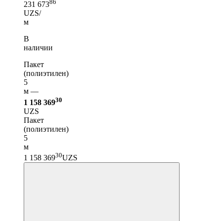
86
231 673
UZS/
м
В
наличии
Пакет
(полиэтилен)
5
м —
30
1 158 369
UZS
Пакет
(полиэтилен)
5
м
30
1 158 369
UZS