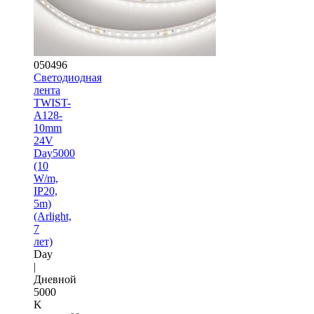
050496
Светодиодная
лента
TWIST-
A128-
10mm
24V
Day5000
(10
W/m,
IP20,
5m)
(Arlight,
7
лет)
Day
|
Дневной
5000
K