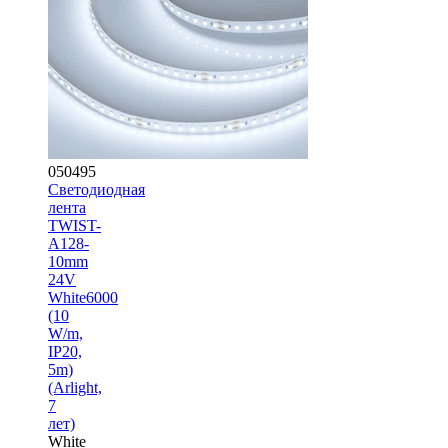
050495
Светодиодная
лента
TWIST-
A128-
10mm
24V
White6000
(10
W/m,
IP20,
5m)
(Arlight,
7
лет)
White