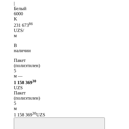
|
Белый
6000
K
86
231 673
UZS/
м
В
наличии
Пакет
(полиэтилен)
5
м —
30
1 158 369
UZS
Пакет
(полиэтилен)
5
м
30
1 158 369
UZS