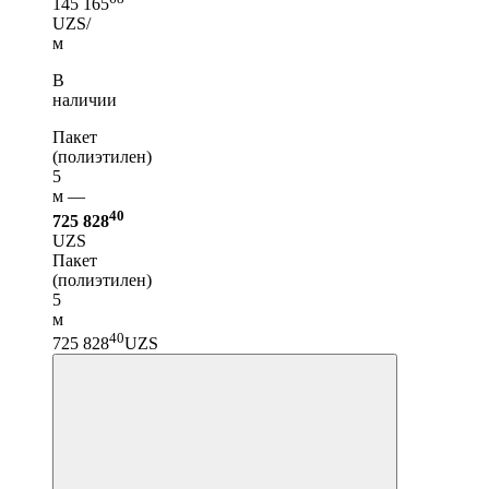
145 165
UZS/
м
В
наличии
Пакет
(полиэтилен)
5
м —
40
725 828
UZS
Пакет
(полиэтилен)
5
м
40
725 828
UZS