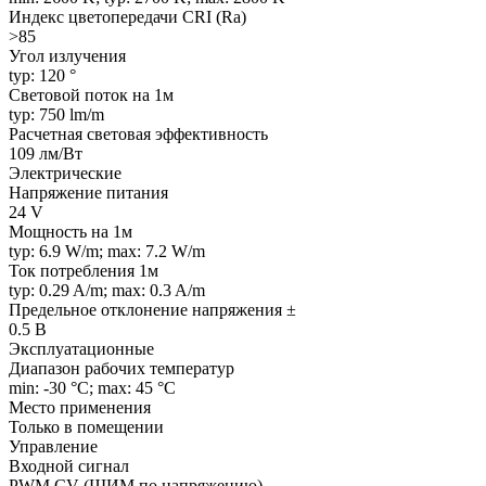
Индекс цветопередачи CRI (Ra)
>85
Угол излучения
typ: 120 °
Световой поток на 1м
typ: 750 lm/m
Расчетная световая эффективность
109 лм/Вт
Электрические
Напряжение питания
24 V
Мощность на 1м
typ: 6.9 W/m; max: 7.2 W/m
Ток потребления 1м
typ: 0.29 A/m; max: 0.3 A/m
Предельное отклонение напряжения ±
0.5 В
Эксплуатационные
Диапазон рабочих температур
min: -30 °C; max: 45 °C
Место применения
Только в помещении
Управление
Входной сигнал
PWM СV (ШИМ по напряжению)