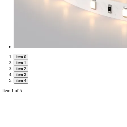
item 0
item 1
item 2
item 3
item 4
Item 1 of 5