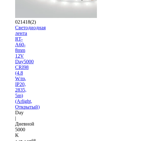
021418(2)
Светодиодная
лента
RT-
A60-
8mm
12V
Day5000
CRI98
(4.8
W/m,
IP20,
2835,
5m)
(Arlight,
Открытый)
Day
|
Дневной
5000
K
68