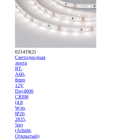
021419(2)
Светодиодная
лента
RT-
A60-
8mm
12V
Day4000
CRI98
(4.8
W/m,
IP20,
2835,
5m)
(Arlight,
Открытый)