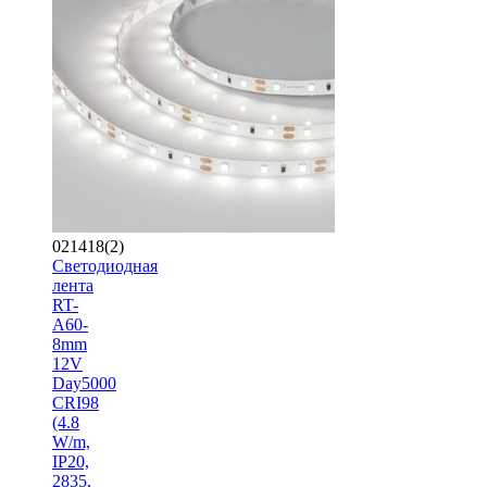
021418(2)
Светодиодная
лента
RT-
A60-
8mm
12V
Day5000
CRI98
(4.8
W/m,
IP20,
2835,