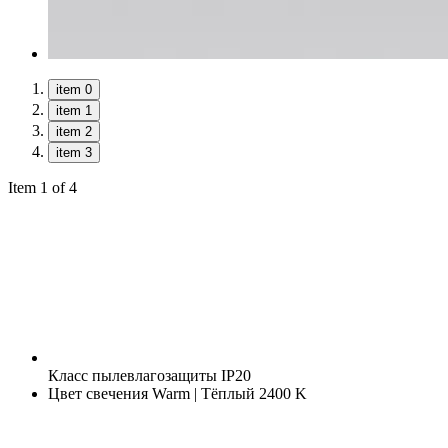
item 0
item 1
item 2
item 3
Item 1 of 4
Класс пылевлагозащиты
IP20
Цвет свечения
Warm | Тёплый 2400 K