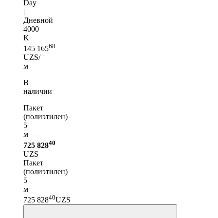
Day
|
Дневной
4000
K
68
145 165
UZS/
м
В
наличии
Пакет
(полиэтилен)
5
м —
40
725 828
UZS
Пакет
(полиэтилен)
5
м
40
725 828
UZS