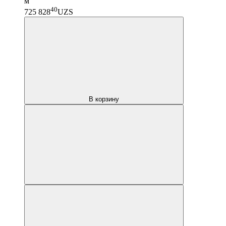
м
40
725 828
UZS
В корзину