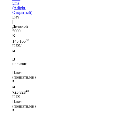
5m)
(Arlight,
Открытый)
Day
|
Дневной
5000
K
68
145 165
UZS/
м
В
наличии
Пакет
(полиэтилен)
5
м —
40
725 828
UZS
Пакет
(полиэтилен)
5