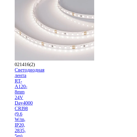
021416(2)
Светодиодная
лента
RT-
A120-
8mm
24V
Day4000
CRI98
(9.6
W/m,
IP20,
2835,
5m)