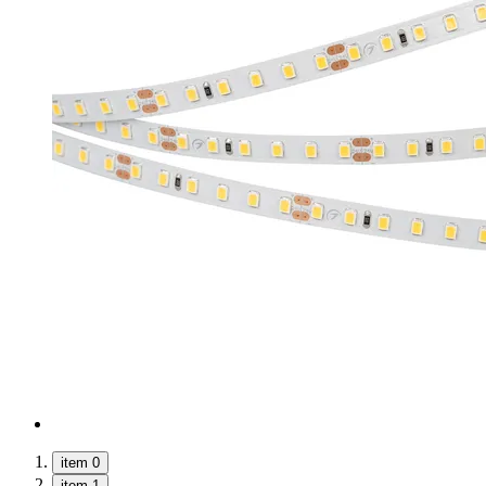
item 0
item 1