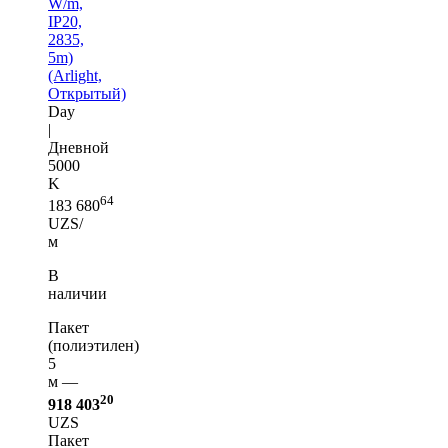
W/m,
IP20,
2835,
5m)
(Arlight,
Открытый)
Day
|
Дневной
5000
K
64
183 680
UZS/
м
В
наличии
Пакет
(полиэтилен)
5
м —
20
918 403
UZS
Пакет