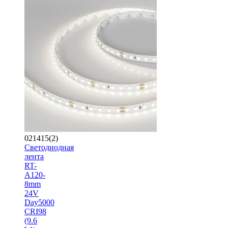
021415(2)
Светодиодная
лента
RT-
A120-
8mm
24V
Day5000
CRI98
(9.6