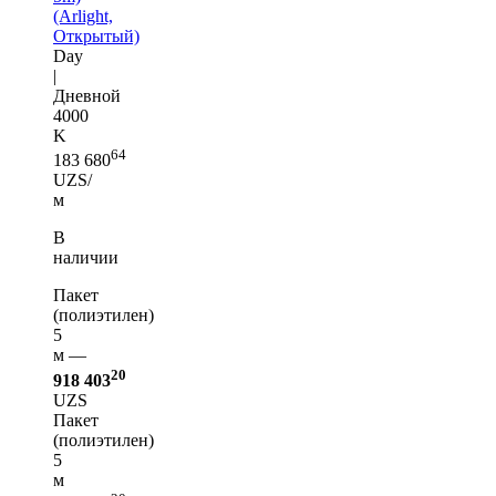
(Arlight,
Открытый)
Day
|
Дневной
4000
K
64
183 680
UZS/
м
В
наличии
Пакет
(полиэтилен)
5
м —
20
918 403
UZS
Пакет
(полиэтилен)
5
м