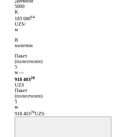
Дневной
5000
K
64
183 680
UZS/
м
В
наличии
Пакет
(полиэтилен)
5
м —
20
918 403
UZS
Пакет
(полиэтилен)
5
м
20
918 403
UZS