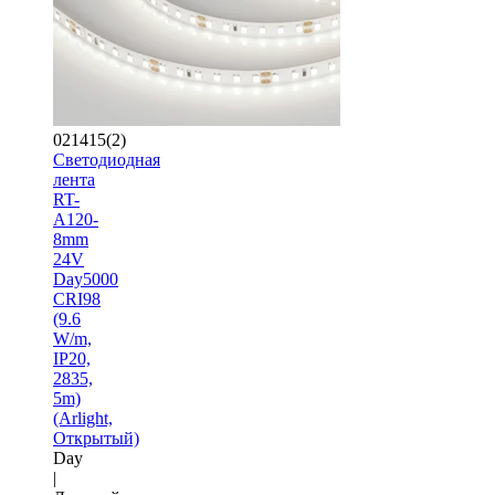
021415(2)
Светодиодная
лента
RT-
A120-
8mm
24V
Day5000
CRI98
(9.6
W/m,
IP20,
2835,
5m)
(Arlight,
Открытый)
Day
|