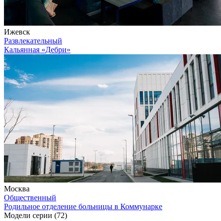
Ижевск
Развлекательный
Кальянная «Дебри»
Москва
Общественный
Родильное отделение больницы в Коммунарке
Модели серии (72)