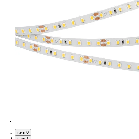
item 0
item 1