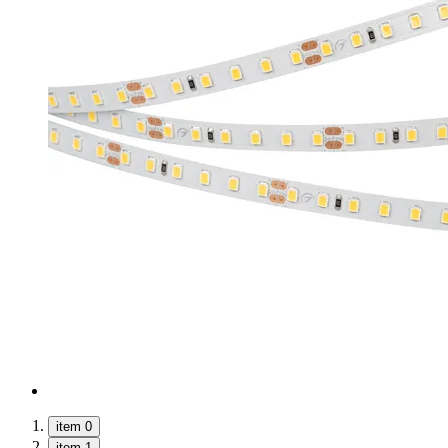
item 0
item 1