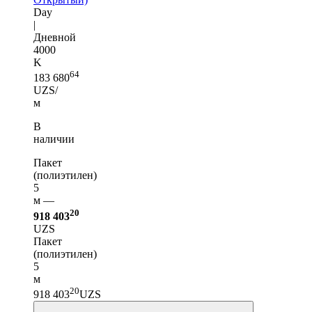
Day
|
Дневной
4000
K
64
183 680
UZS/
м
В
наличии
Пакет
(полиэтилен)
5
м —
20
918 403
UZS
Пакет
(полиэтилен)
5
м
20
918 403
UZS