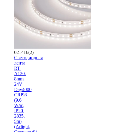
021416(2)
Светодиодная
лента
RT-
A120-
8mm
24V
Day4000
CRI98
(9.6
W/m,
IP20,
2835,
5m)
(Arlight,
Открытый)