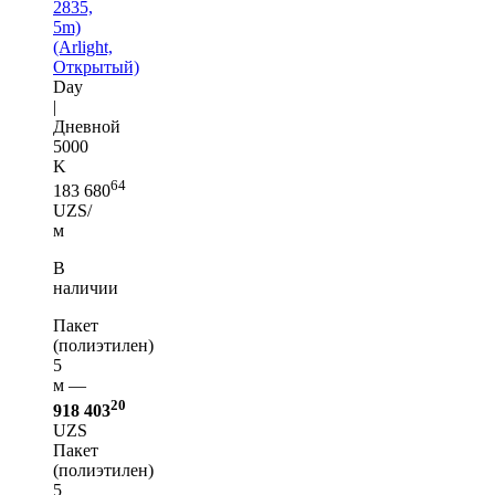
2835,
5m)
(Arlight,
Открытый)
Day
|
Дневной
5000
K
64
183 680
UZS/
м
В
наличии
Пакет
(полиэтилен)
5
м —
20
918 403
UZS
Пакет
(полиэтилен)
5