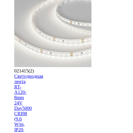
021415(2)
Светодиодная
лента
RT-
A120-
8mm
24V
Day5000
CRI98
(9.6
W/m,
IP20,