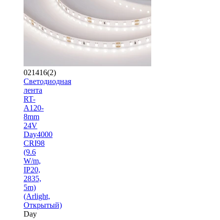
021416(2)
Светодиодная
лента
RT-
A120-
8mm
24V
Day4000
CRI98
(9.6
W/m,
IP20,
2835,
5m)
(Arlight,
Открытый)
Day