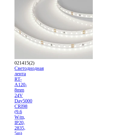
021415(2)
Светодиодная
лента
RT-
A120-
8mm
24V
Day5000
CRI98
(9.6
W/m,
IP20,
2835,
5m)