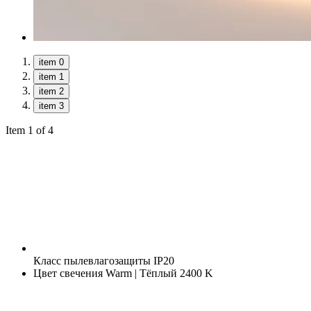
item 0
item 1
item 2
item 3
Item 1 of 4
Класс пылевлагозащиты
IP20
Цвет свечения
Warm | Тёплый 2400 K