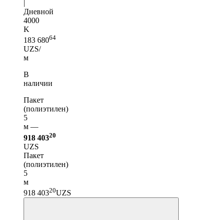
|
Дневной
4000
K
64
183 680
UZS/
м
В
наличии
Пакет
(полиэтилен)
5
м —
20
918 403
UZS
Пакет
(полиэтилен)
5
м
20
918 403
UZS