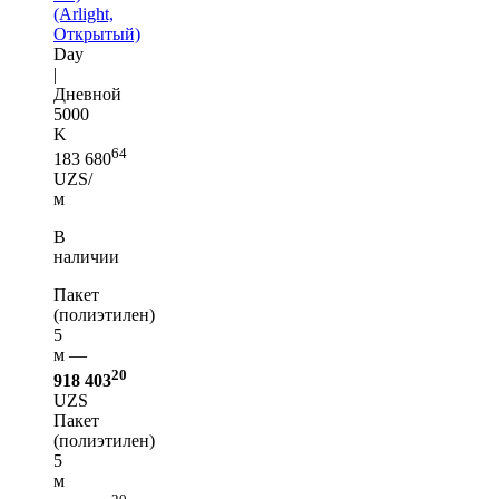
(Arlight,
Открытый)
Day
|
Дневной
5000
K
64
183 680
UZS/
м
В
наличии
Пакет
(полиэтилен)
5
м —
20
918 403
UZS
Пакет
(полиэтилен)
5
м