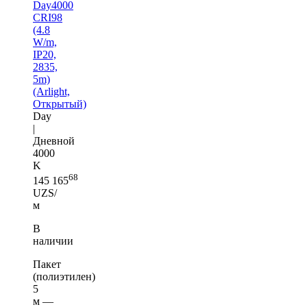
Day4000
CRI98
(4.8
W/m,
IP20,
2835,
5m)
(Arlight,
Открытый)
Day
|
Дневной
4000
K
68
145 165
UZS/
м
В
наличии
Пакет
(полиэтилен)
5
м —