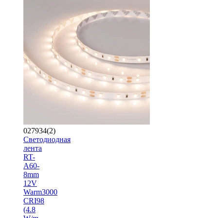
027934(2)
Светодиодная
лента
RT-
A60-
8mm
12V
Warm3000
CRI98
(4.8