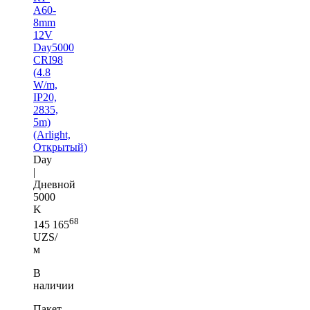
A60-
8mm
12V
Day5000
CRI98
(4.8
W/m,
IP20,
2835,
5m)
(Arlight,
Открытый)
Day
|
Дневной
5000
K
68
145 165
UZS/
м
В
наличии
Пакет