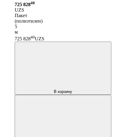
40
725 828
UZS
Пакет
(полиэтилен)
5
м
40
725 828
UZS
В корзину