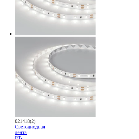
021418(2)
Светодиодная
лента
RT-