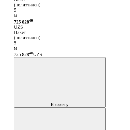
(полиэтилен)
5
м —
40
725 828
UZS
Пакет
(полиэтилен)
5
м
40
725 828
UZS
В корзину