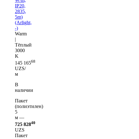
W/m,
IP20,
2835,
5m)
(Arlight,
-)
Warm
|
Тёплый
3000
K
68
145 165
UZS/
м
В
наличии
Пакет
(полиэтилен)
5
м —
40
725 828
UZS
Пакет