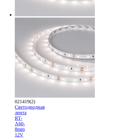
021419(2)
Светодиодная
лента
RT-
A60-
8mm
12V