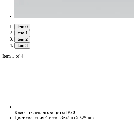
item 0
item 1
item 2
item 3
Item 1 of 4
Класс пылевлагозащиты
IP20
Цвет свечения
Green | Зелёный 525 nm