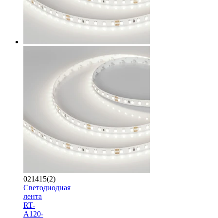
021415(2)
Светодиодная
лента
RT-
A120-