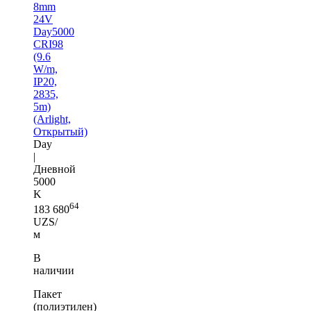
8mm
24V
Day5000
CRI98
(9.6
W/m,
IP20,
2835,
5m)
(Arlight,
Открытый)
Day
|
Дневной
5000
K
64
183 680
UZS/
м
В
наличии
Пакет
(полиэтилен)