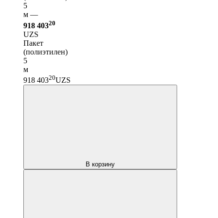
5
м —
20
918 403
UZS
Пакет
(полиэтилен)
5
м
20
918 403
UZS
В корзину