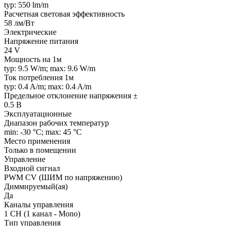
typ: 550 lm/m
Расчетная световая эффективность
58 лм/Вт
Электрические
Напряжение питания
24 V
Мощность на 1м
typ: 9.5 W/m; max: 9.6 W/m
Ток потребления 1м
typ: 0.4 A/m; max: 0.4 A/m
Предельное отклонение напряжения ±
0.5 В
Эксплуатационные
Диапазон рабочих температур
min: -30 °C; max: 45 °C
Место применения
Только в помещении
Управление
Входной сигнал
PWM СV (ШИМ по напряжению)
Диммируемый(ая)
Да
Каналы управления
1 CH (1 канал - Mono)
Тип управления