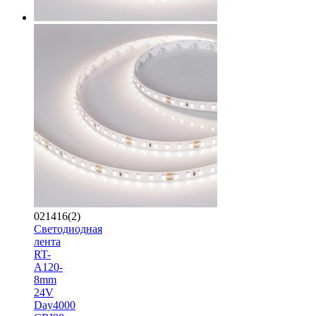
021416(2)
Светодиодная
лента
RT-
A120-
8mm
24V
Day4000