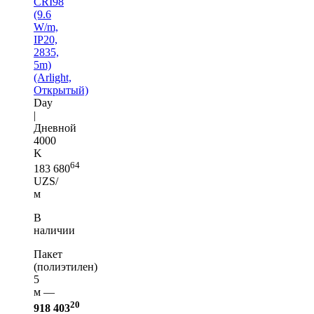
CRI98
(9.6
W/m,
IP20,
2835,
5m)
(Arlight,
Открытый)
Day
|
Дневной
4000
K
64
183 680
UZS/
м
В
наличии
Пакет
(полиэтилен)
5
м —
20
918 403