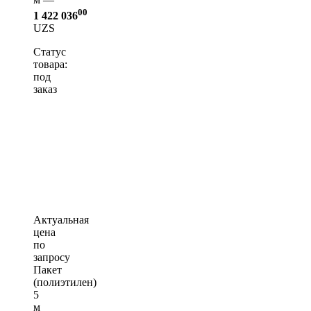
00
1 422 036
UZS
Статус
товара:
под
заказ
Актуальная
цена
по
запросу
Пакет
(полиэтилен)
5
м