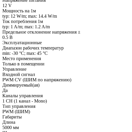
Напряжение питания
12 V
Мощность на 1м
typ: 12 W/m; max: 14.4 W/m
Ток потребления 1м
typ: 1 A/m; max: 1.2 A/m
Предельное отклонение напряжения ±
0.5 В
Эксплуатационные
Диапазон рабочих температур
min: -30 °C; max: 45 °C
Место применения
Только в помещении
Управление
Входной сигнал
PWM СV (ШИМ по напряжению)
Диммируемый(ая)
Да
Каналы управления
1 CH (1 канал - Mono)
Тип управления
PWM (ШИМ)
Габариты
Длина
5000 мм