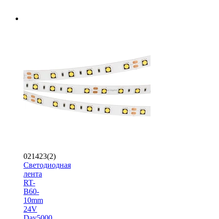
021423(2)
Светодиодная
лента
RT-
B60-
10mm
24V
Day5000