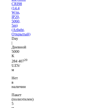
CRI98
(14.4
W/m,
IP20,
5060,
5m)
(Arlight,
Открытый)
Day
|
Дневной
5000
K
20
284 407
UZS/
м
Нет
в
наличии
Пакет
(полиэтилен)
5
м —