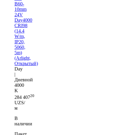
B60-
10mm
24V
Day4000
CRI98
(14.4
W/m,
IP20,
5060,
5m)
(Arlight,
Открытый)
Day
|
Дневной
4000
K
20
284 407
UZS/
м
В
наличии
Пакет