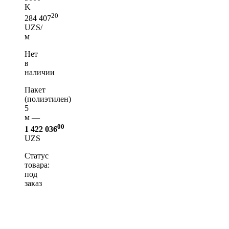
K
20
284 407
UZS/
м
Нет
в
наличии
Пакет
(полиэтилен)
5
м —
00
1 422 036
UZS
Статус
товара:
под
заказ