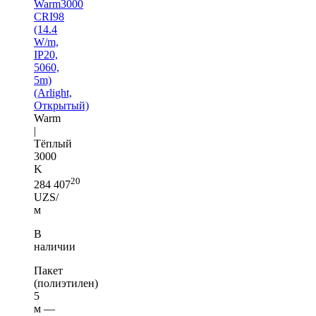
Warm3000
CRI98
(14.4
W/m,
IP20,
5060,
5m)
(Arlight,
Открытый)
Warm
|
Тёплый
3000
K
20
284 407
UZS/
м
В
наличии
Пакет
(полиэтилен)
5
м —