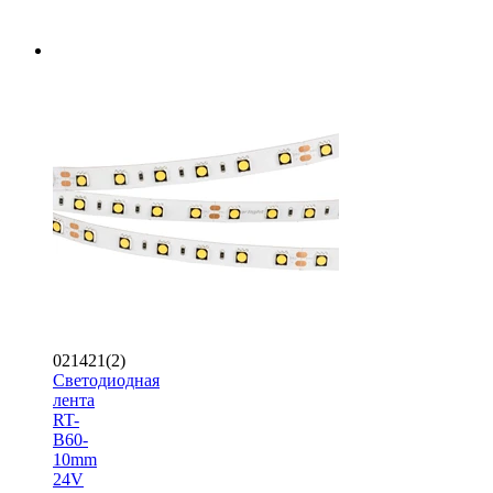
021421(2)
Светодиодная
лента
RT-
B60-
10mm
24V