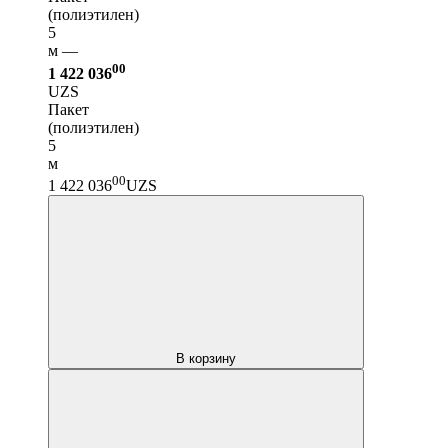
(полиэтилен)
5
м —
00
1 422 036
UZS
Пакет
(полиэтилен)
5
м
00
1 422 036
UZS
В корзину