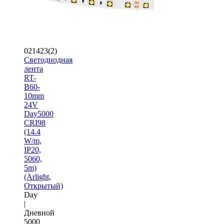
021423(2)
Светодиодная
лента
RT-
B60-
10mm
24V
Day5000
CRI98
(14.4
W/m,
IP20,
5060,
5m)
(Arlight,
Открытый)
Day
|
Дневной
5000