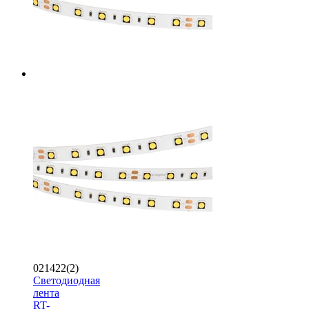
021422(2)
Светодиодная
лента
RT-