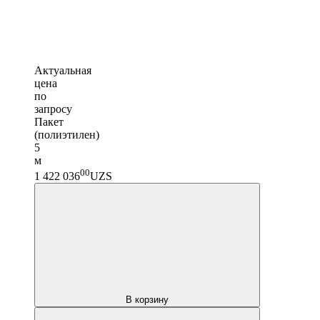
Актуальная
цена
по
запросу
Пакет
(полиэтилен)
5
м
00
1 422 036
UZS
В корзину