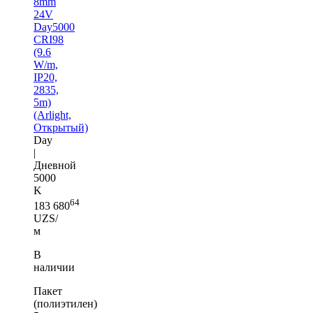
8mm
24V
Day5000
CRI98
(9.6
W/m,
IP20,
2835,
5m)
(Arlight,
Открытый)
Day
|
Дневной
5000
K
64
183 680
UZS/
м
В
наличии
Пакет
(полиэтилен)