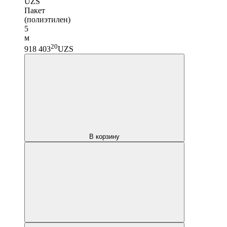
UZS
Пакет
(полиэтилен)
5
м
20
918 403
UZS
В корзину