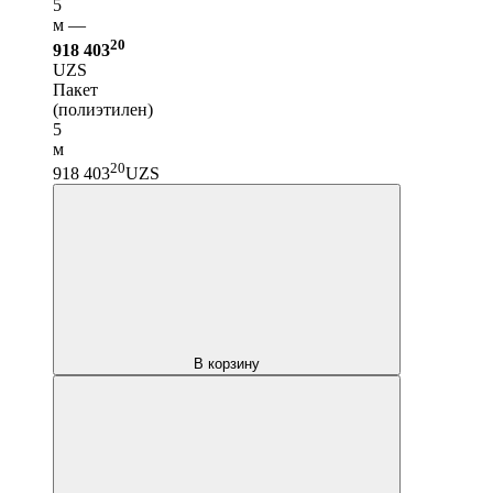
5
м —
20
918 403
UZS
Пакет
(полиэтилен)
5
м
20
918 403
UZS
В корзину