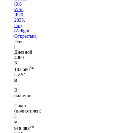
(9.6
W/m,
IP20,
2835,
5m)
(Arlight,
Открытый)
Day
|
Дневной
4000
K
64
183 680
UZS/
м
В
наличии
Пакет
(полиэтилен)
5
м —
20
918 403