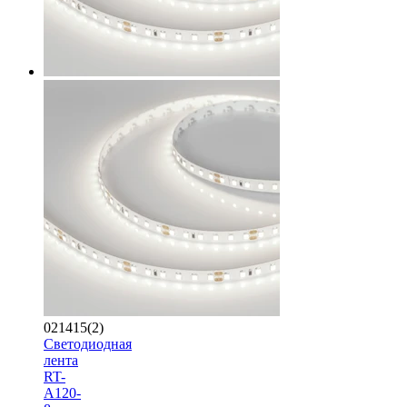
021415(2)
Светодиодная
лента
RT-
A120-