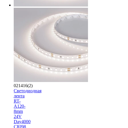
021416(2)
Светодиодная
лента
RT-
A120-
8mm
24V
Day4000
CRI98