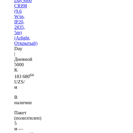
Day5000
CRI98
(9.6
W/m,
IP20,
2835,
5m)
(Arlight,
Открытый)
Day
|
Дневной
5000
K
64
183 680
UZS/
м
В
наличии
Пакет
(полиэтилен)
5
м —