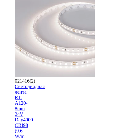
021416(2)
Светодиодная
лента
RT-
A120-
8mm
24V
Day4000
CRI98
(9.6
W/m,