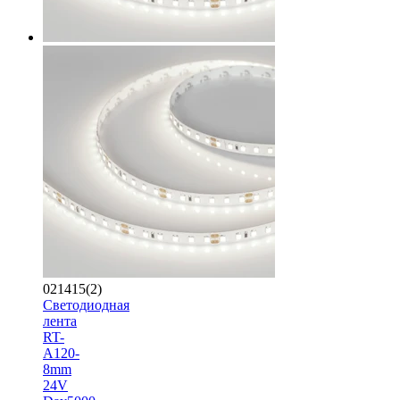
021415(2)
Светодиодная
лента
RT-
A120-
8mm
24V