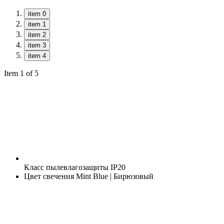
item 0
item 1
item 2
item 3
item 4
Item 1 of 5
Класс пылевлагозащиты
IP20
Цвет свечения
Mint Blue | Бирюзовый